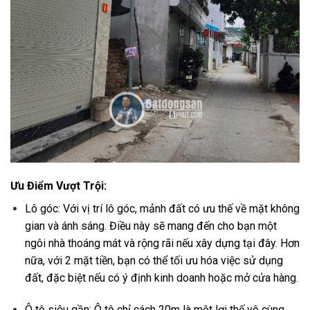
Ưu Điểm Vượt Trội:
Lô góc: Với vị trí lô góc, mảnh đất có ưu thế về mặt không
gian và ánh sáng. Điều này sẽ mang đến cho bạn một
ngôi nhà thoáng mát và rộng rãi nếu xây dựng tại đây. Hơn
nữa, với 2 mặt tiền, bạn có thể tối ưu hóa việc sử dụng
đất, đặc biệt nếu có ý định kinh doanh hoặc mở cửa hàng.
Ô tô siêu gần: Ô tô chỉ cách 20m là một lợi thế vô cùng