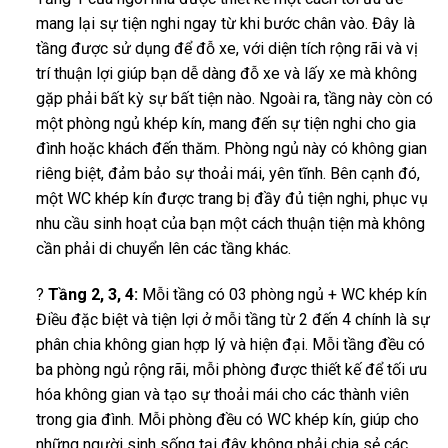
mang lại sự tiện nghi ngay từ khi bước chân vào. Đây là
tầng được sử dụng để đỗ xe, với diện tích rộng rãi và vị
trí thuận lợi giúp bạn dễ dàng đỗ xe và lấy xe mà không
gặp phải bất kỳ sự bất tiện nào. Ngoài ra, tầng này còn có
một phòng ngủ khép kín, mang đến sự tiện nghi cho gia
đình hoặc khách đến thăm. Phòng ngủ này có không gian
riêng biệt, đảm bảo sự thoải mái, yên tĩnh. Bên cạnh đó,
một WC khép kín được trang bị đầy đủ tiện nghi, phục vụ
nhu cầu sinh hoạt của bạn một cách thuận tiện mà không
cần phải di chuyển lên các tầng khác.
?
Tầng 2, 3, 4:
Mỗi tầng có 03 phòng ngủ + WC khép kín
Điều đặc biệt và tiện lợi ở mỗi tầng từ 2 đến 4 chính là sự
phân chia không gian hợp lý và hiện đại. Mỗi tầng đều có
ba phòng ngủ rộng rãi, mỗi phòng được thiết kế để tối ưu
hóa không gian và tạo sự thoải mái cho các thành viên
trong gia đình. Mỗi phòng đều có WC khép kín, giúp cho
những người sinh sống tại đây không phải chia sẻ các