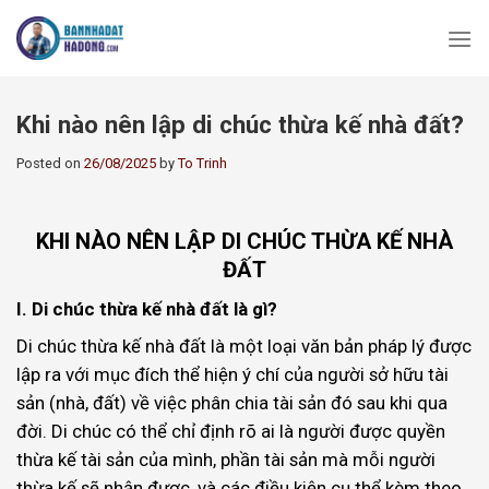
Skip
to
content
Khi nào nên lập di chúc thừa kế nhà đất?
Posted on
26/08/2025
by
To Trinh
KHI NÀO NÊN LẬP DI CHÚC THỪA KẾ NHÀ
ĐẤT
I. Di chúc thừa kế nhà đất là gì?
Di chúc thừa kế nhà đất là một loại văn bản pháp lý được
lập ra với mục đích thể hiện ý chí của người sở hữu tài
sản (nhà, đất) về việc phân chia tài sản đó sau khi qua
đời. Di chúc có thể chỉ định rõ ai là người được quyền
thừa kế tài sản của mình, phần tài sản mà mỗi người
thừa kế sẽ nhận được, và các điều kiện cụ thể kèm theo.