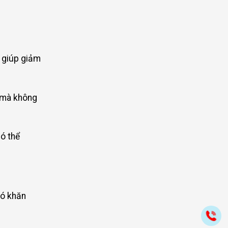
, giúp giảm
y mà không
có thể
hó khăn
Gọ