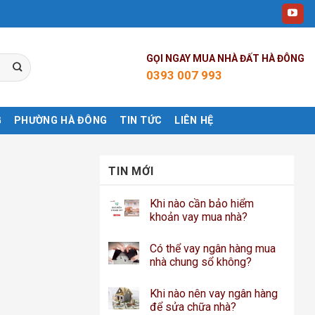
GỌI NGAY MUA NHÀ ĐẤT HÀ ĐÔNG
0393 007 993
G
PHƯỜNG HÀ ĐÔNG
TIN TỨC
LIÊN HỆ
TIN MỚI
Khi nào cần bảo hiểm
khoản vay mua nhà?
Có thể vay ngân hàng mua
nhà chung sổ không?
Khi nào nên vay ngân hàng
để sửa chữa nhà?