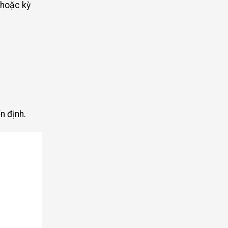
 hoặc kỳ
n định.