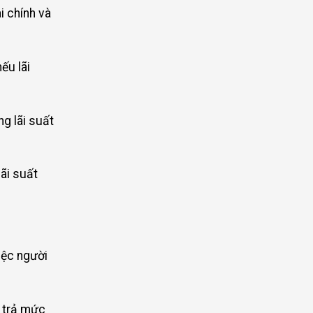
i chính và
ếu lãi
ng lãi suất
lãi suất
iệc người
i trả mức