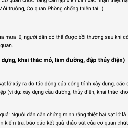
 Cơ quan chức năng cần lập biên bản xác nhận thiệt hại
ôi trường, Cơ quan Phòng chống thiên tai…).
 mùa mưa lũ, người dân có thể được bồi thường sau khi c
 quan.
ây dựng, khai thác mỏ, làm đường, đập thủy điện)
ạt lở xảy ra do tác động của công trình xây dựng, các d
p (ví dụ: xây dựng cầu đường, thủy điện, khai thác kho
.
quả: Người dân cần chứng minh rằng thiệt hại sạt lở là
bản kiểm tra, báo cáo kết quả khảo sát của cơ quan chứ