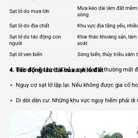
Mưa kéo dài làm đất mềm y
Sạt lở do mưa lớn
sông.
Sạt lở do địa chất
Khu vực địa tầng yếu, nhiều
Sạt lở do tác động con
Khai thác khoáng sản, làm
người
soát.
Sạt lở ven biển
Sóng biển, thủy triều xâm 
4. Tác động lâu dài của sạt lở đất
Biến đổi địa hình: Khu vực bị sạt lở thường mất 
Nguy cơ sạt lở lặp lại: Nếu không được gia cố ho
Di dời dân cư: Những khu vực nguy hiểm phải di 