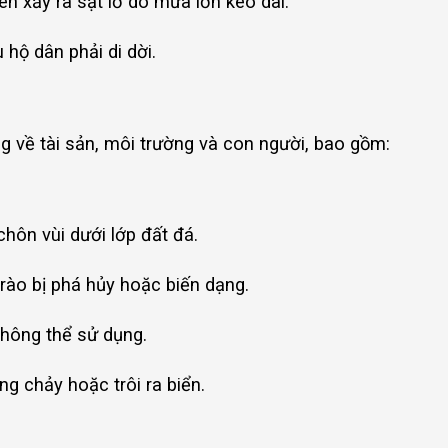
n xảy ra sạt lở do mưa lớn kéo dài.
hộ dân phải di dời.
ng về tài sản, môi trường và con người, bao gồm:
hôn vùi dưới lớp đất đá.
rào bị phá hủy hoặc biến dạng.
không thể sử dụng.
ng chảy hoặc trôi ra biển.