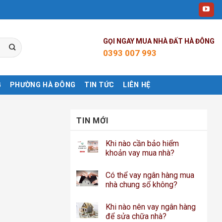
GỌI NGAY MUA NHÀ ĐẤT HÀ ĐÔNG
0393 007 993
G
PHƯỜNG HÀ ĐÔNG
TIN TỨC
LIÊN HỆ
TIN MỚI
Khi nào cần bảo hiểm
khoản vay mua nhà?
Có thể vay ngân hàng mua
nhà chung sổ không?
Khi nào nên vay ngân hàng
để sửa chữa nhà?