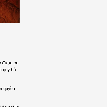
ực được cơ
c quỹ hỗ
ận quyền