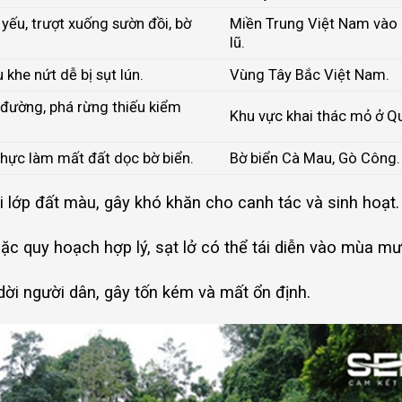
ếu, trượt xuống sườn đồi, bờ
Miền Trung Việt Nam và
lũ.
 khe nứt dễ bị sụt lún.
Vùng Tây Bắc Việt Nam.
 đường, phá rừng thiếu kiểm
Khu vực khai thác mỏ ở Q
thực làm mất đất dọc bờ biển.
Bờ biển Cà Mau, Gò Công.
đi lớp đất màu, gây khó khăn cho canh tác và sinh hoạt.
ặc quy hoạch hợp lý, sạt lở có thể tái diễn vào mùa mư
dời người dân, gây tốn kém và mất ổn định.