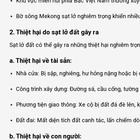
Khu vực miền núi phía Bắc Việt Nam thường xuyê
Bờ sông Mekong sạt lở nghiêm trọng khiến nhiều 
2. Thiệt hại do sạt lở đất gây ra
Sạt lở đất có thể gây ra những thiệt hại nghiêm trọ
a. Thiệt hại về tài sản:
Nhà cửa: Bị sập, nghiêng, hư hỏng nặng hoặc bị c
Công trình xây dựng: Đường sá, cầu cống, tường 
Phương tiện giao thông: Xe cộ bị đất đá đè lên, 
Đất đai: Mất diện tích đất canh tác, lấn chiếm dò
b. Thiệt hại về con người: