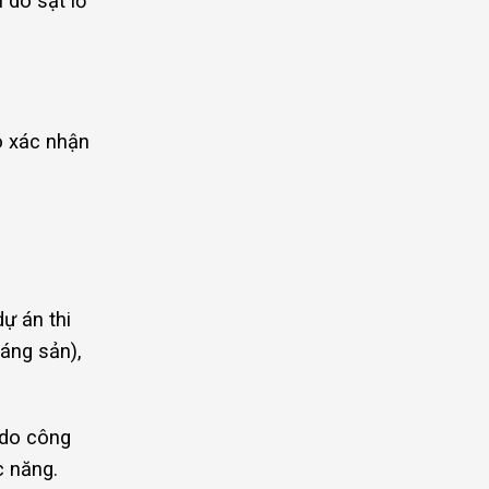
 do sạt lở
ó xác nhận
ự án thi
áng sản),
 do công
c năng.