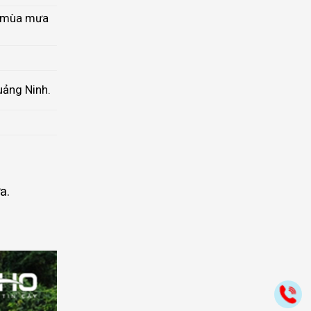
o mùa mưa
uảng Ninh.
a.
Gọ