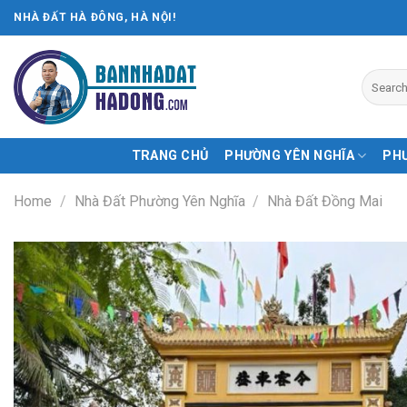
Skip
NHÀ ĐẤT HÀ ĐÔNG, HÀ NỘI!
to
content
TRANG CHỦ
PHƯỜNG YÊN NGHĨA
PH
Home
/
Nhà Đất Phường Yên Nghĩa
/
Nhà Đất Đồng Mai