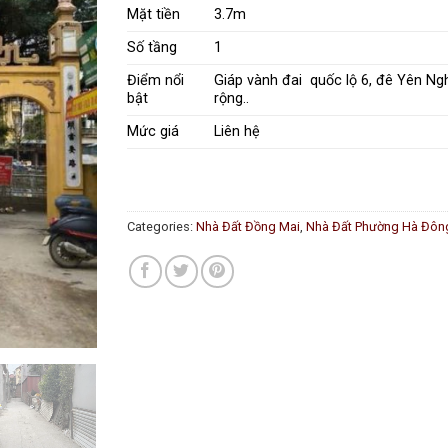
Mặt tiền
3.7m
Số tầng
1
Điểm nổi
Giáp vành đai quốc lộ 6, đê Yên N
bật
rộng..
Mức giá
Liên hệ
Categories:
Nhà Đất Đồng Mai
,
Nhà Đất Phường Hà Đôn