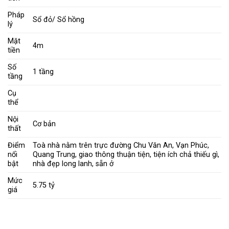
Pháp
Sổ đỏ/ Sổ hồng
lý
Mặt
4m
tiền
Số
1 tầng
tầng
Cụ
thể
Nội
Cơ bản
thất
Điểm
Toà nhà nằm trên trực đường Chu Văn An, Vạn Phúc,
nổi
Quang Trung, giao thông thuận tiện, tiện ích chả thiếu gì,
bật
nhà đẹp long lanh, sẵn ở
Mức
5.75 tỷ
giá