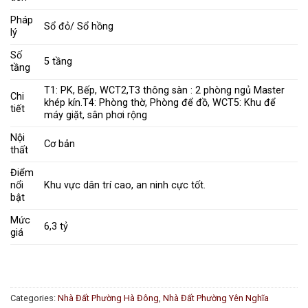
Pháp
Sổ đỏ/ Sổ hồng
lý
Số
5 tầng
tầng
T1: PK, Bếp, WCT2,T3 thông sàn : 2 phòng ngủ Master
Chi
khép kín.T4: Phòng thờ, Phòng để đồ, WCT5: Khu để
tiết
máy giặt, sân phơi rộng
Nội
Cơ bản
thất
Điểm
nổi
Khu vực dân trí cao, an ninh cực tốt.
bật
Mức
6,3 tỷ
giá
Categories:
Nhà Đất Phường Hà Đông
,
Nhà Đất Phường Yên Nghĩa