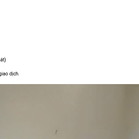
át)
iao dịch.