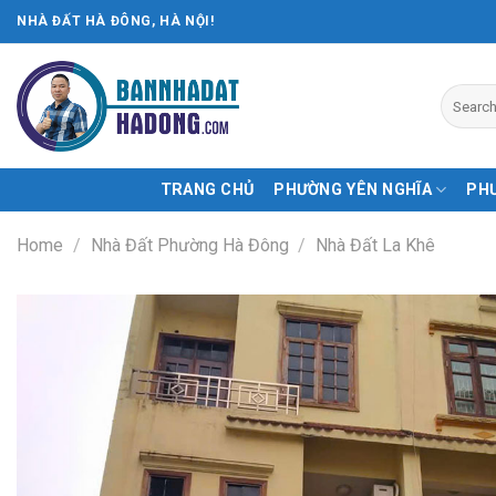
Skip
NHÀ ĐẤT HÀ ĐÔNG, HÀ NỘI!
to
content
TRANG CHỦ
PHƯỜNG YÊN NGHĨA
PH
Home
/
Nhà Đất Phường Hà Đông
/
Nhà Đất La Khê