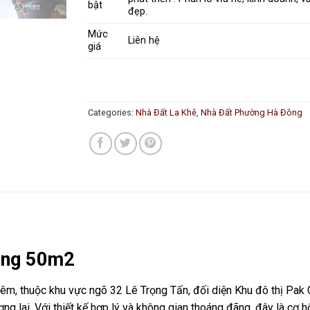
bật
đẹp.
Mức
Liên hệ
giá
Categories:
Nhà Đất La Khê
,
Nhà Đất Phường Hà Đông
ông 50m2
đêm, thuộc khu vực ngõ 32 Lê Trọng Tấn, đối diện Khu đô thị Pak C
ng lai. Với thiết kế hợp lý và không gian thoáng đãng, đây là cơ 