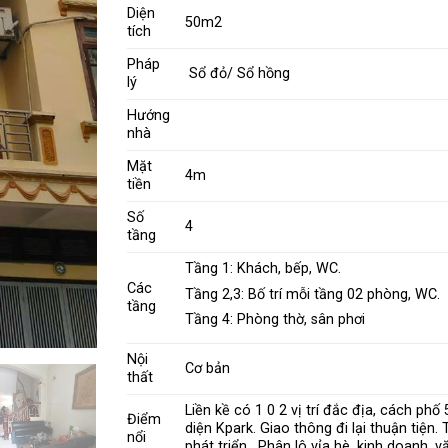
Diện
50m2
tích
Pháp
Sổ đỏ/ Sổ hồng
lý
Hướng
nhà
Mặt
4m
tiền
Số
4
tầng
Tầng 1: Khách, bếp, WC.
Các
Tầng 2,3: Bố trí mỗi tầng 02 phòng, WC.
tầng
Tầng 4: Phòng thờ, sân phơi
Nội
Cơ bản
thất
Liền kề có 1 0 2 vị trí đắc địa, cách phố
Điểm
diện Kpark. Giao thông đi lại thuận tiện. 
nổi
phát triển . Phân lô vỉa hè, kinh doanh, 