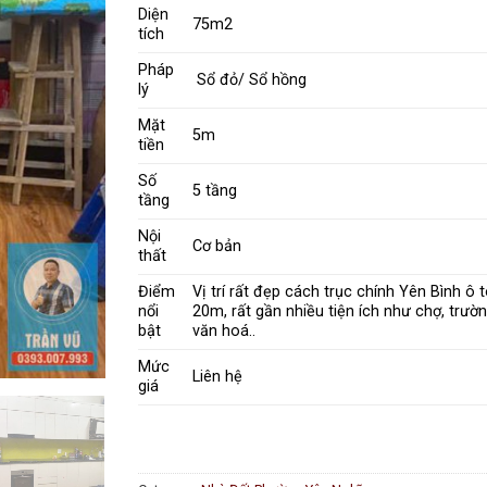
Diện
75m2
tích
Pháp
Sổ đỏ/ Sổ hồng
lý
Mặt
5m
tiền
Số
5 tầng
tầng
Nội
Cơ bản
thất
Điểm
Vị trí rất đẹp cách trục chính Yên Bình ô t
nổi
20m, rất gần nhiều tiện ích như chợ, trườ
bật
văn hoá..
Mức
Liên hệ
giá