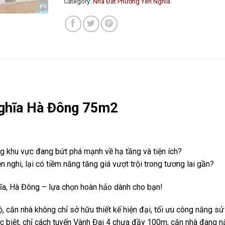
Category:
Nhà Đất Phường Yên Nghĩa
Nghĩa Hà Đông 75m2
g khu vực đang bứt phá mạnh về hạ tầng và tiện ích?
nghi, lại có tiềm năng tăng giá vượt trội trong tương lai gần?
ĩa, Hà Đông – lựa chọn hoàn hảo dành cho bạn!
ộ, căn nhà không chỉ sở hữu thiết kế hiện đại, tối ưu công năng s
ặc biệt, chỉ cách tuyến Vành Đai 4 chưa đầy 100m, căn nhà đang n