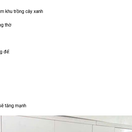
àm khu trồng cây xanh
ng thờ
g để:
 sẽ tăng mạnh