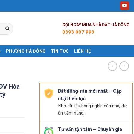
GỌI NGAY MUA NHÀ ĐẤT HÀ ĐÔNG
0393 007 993
G
PHƯỜNG HÀ ĐÔNG
TIN TỨC
LIÊN HỆ
 DV Hòa
Bất động sản mới nhất – Cập
tỷ
nhật liên tục
Kho dữ liệu hàng nghìn căn nhà, dự
án tiềm năng.
Tư vấn tận tâm – Chuyên gia