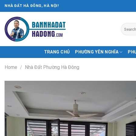
Skip
NHÀ ĐẤT HÀ ĐÔNG, HÀ NỘI!
to
content
TRANG CHỦ
PHƯỜNG YÊN NGHĨA
PH
Home
/
Nhà Đất Phường Hà Đông