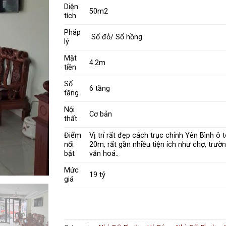
Diện
50m2
tích
Pháp
Sổ đỏ/ Sổ hồng
lý
Mặt
4.2m
tiền
Số
6 tầng
tầng
Nội
Cơ bản
thất
Điểm
Vị trí rất đẹp cách trục chính Yên Bình ô t
nổi
20m, rất gần nhiều tiện ích như chợ, trườ
bật
văn hoá..
Mức
19 tỷ
giá