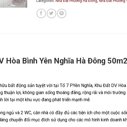
Categories:
Nhà Đất Phường Hà Đông
,
Nhà Đất Phường 
DV Hòa Bình Yên Nghĩa Hà Đông 50m2
ở hữu bất động sản tuyệt vời tại Tổ 7 P.Yên Nghĩa, Khu Đất DV Hòa
thông thuận lợi, không gian sống thoáng đãng, rộng rãi và môi trườn
h lời tại một khu vực đang phát triển mạnh mẽ.
òng ngủ và 2 WC, căn nhà có đầy đủ các tiện ích cho một cuộc sống 
ễ dàng chuyển đổi mục đích sử dụng cho các mô hình kinh doanh k