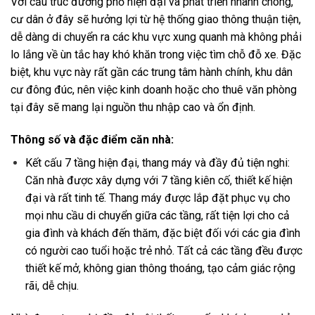
Với cấu trúc đường phố hiện đại và phát triển nhanh chóng,
cư dân ở đây sẽ hưởng lợi từ hệ thống giao thông thuận tiện,
dễ dàng di chuyển ra các khu vực xung quanh mà không phải
lo lắng về ùn tắc hay khó khăn trong việc tìm chỗ đỗ xe. Đặc
biệt, khu vực này rất gần các trung tâm hành chính, khu dân
cư đông đúc, nên việc kinh doanh hoặc cho thuê văn phòng
tại đây sẽ mang lại nguồn thu nhập cao và ổn định.
Thông số và đặc điểm căn nhà:
Kết cấu 7 tầng hiện đại, thang máy và đầy đủ tiện nghi:
Căn nhà được xây dựng với 7 tầng kiên cố, thiết kế hiện
đại và rất tinh tế. Thang máy được lắp đặt phục vụ cho
mọi nhu cầu di chuyển giữa các tầng, rất tiện lợi cho cả
gia đình và khách đến thăm, đặc biệt đối với các gia đình
có người cao tuổi hoặc trẻ nhỏ. Tất cả các tầng đều được
thiết kế mở, không gian thông thoáng, tạo cảm giác rộng
rãi, dễ chịu.