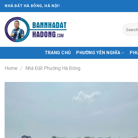
Skip
NHÀ ĐẤT HÀ ĐÔNG, HÀ NỘI!
to
content
TRANG CHỦ
PHƯỜNG YÊN NGHĨA
PH
Home
/
Nhà Đất Phường Hà Đông