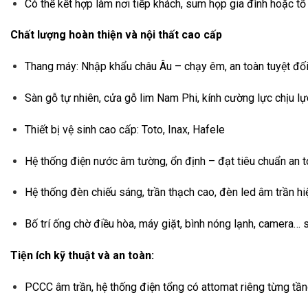
Có thể kết hợp làm nơi tiếp khách, sum họp gia đình hoặc tổ
Chất lượng hoàn thiện và nội thất cao cấp
Thang máy: Nhập khẩu châu Âu – chạy êm, an toàn tuyệt đố
Sàn gỗ tự nhiên, cửa gỗ lim Nam Phi, kính cường lực chịu lự
Thiết bị vệ sinh cao cấp: Toto, Inax, Hafele
Hệ thống điện nước âm tường, ổn định – đạt tiêu chuẩn an 
Hệ thống đèn chiếu sáng, trần thạch cao, đèn led âm trần hi
Bố trí ống chờ điều hòa, máy giặt, bình nóng lạnh, camera…
Tiện ích kỹ thuật và an toàn:
PCCC âm trần, hệ thống điện tổng có attomat riêng từng tầ