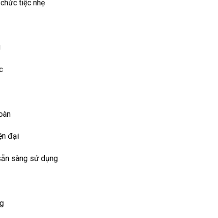
 chức tiệc nhẹ
i
c
toàn
ện đại
 sẵn sàng sử dụng
ng