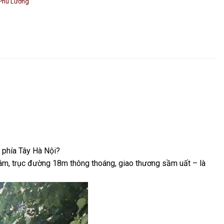
Phú Lương
t phía Tây Hà Nội?
 tâm, trục đường 18m thông thoáng, giao thương sầm uất – là