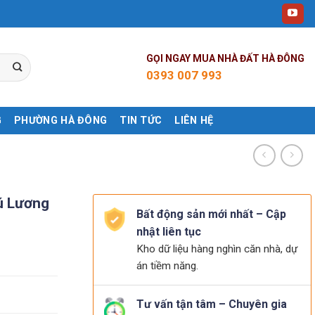
GỌI NGAY MUA NHÀ ĐẤT HÀ ĐÔNG
0393 007 993
G
PHƯỜNG HÀ ĐÔNG
TIN TỨC
LIÊN HỆ
ú Lương
Bất động sản mới nhất – Cập
nhật liên tục
Kho dữ liệu hàng nghìn căn nhà, dự
án tiềm năng.
Tư vấn tận tâm – Chuyên gia