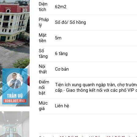
Diện
62m2
tích
Pháp
Sổ đỏ/ Sổ hồng
lý
Mặt
5m
tiền
Số
6 tầng
tầng
Nội
Cơ bản
thất
Điểm
Tiện ích xung quanh ngập tràn, chợ trườ
nổi
cấp.- Giao thông kết nối với các phố VIP
bật
Mức
Liên hệ
giá