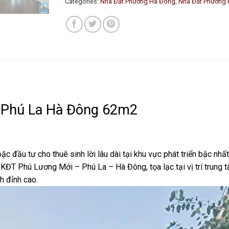
Categories:
Nhà Đất Phường Hà Đông
,
Nhà Đất Phường 
 Phú La Hà Đông 62m2
 đầu tư cho thuê sinh lời lâu dài tại khu vực phát triển bậc nhấ
kề KĐT
Phú Lương
Mới – Phú La – Hà Đông, tọa lạc tại vị trí trung
h đỉnh cao.