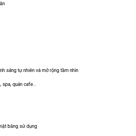
hắn
 ánh sáng tự nhiên và mở rộng tầm nhìn
 spa, quán cafe…
u mặt bằng sử dụng