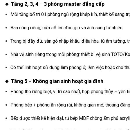
🔸 Tầng 2, 3, 4 – 3 phòng master đẳng cấp
Mỗi tầng bố trí 01 phòng ngủ rộng khép kín, thiết kế sang tr
Ban công riêng, cửa sổ lớn đón gió và ánh sáng tự nhiên
Trang bị đầy đủ: sàn gỗ nhập khẩu, điều hòa, tủ âm tường, t
Nhà vệ sinh riêng trong mỗi phòng: thiết bị vệ sinh TOTO/K
Có thể linh hoạt sử dụng làm phòng ở, làm việc hoặc cho th
🔸 Tầng 5 – Không gian sinh hoạt gia đình
Phòng thờ riêng biệt, vị trí cao nhất, hợp phong thủy – yên t
Phòng bếp + phòng ăn rộng rãi, không gian mở, thoáng đãng
Bếp được thiết kế hiện đại, tủ bếp MDF chống ẩm phủ acrylic