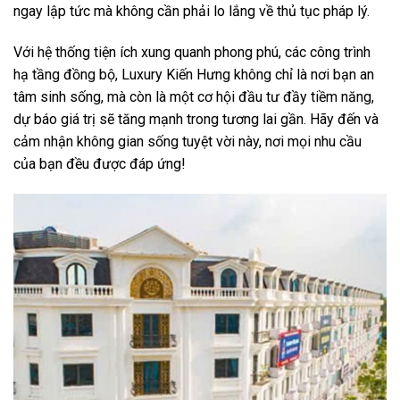
ngay lập tức mà không cần phải lo lắng về thủ tục pháp lý.
Với hệ thống tiện ích xung quanh phong phú, các công trình
hạ tầng đồng bộ, Luxury Kiến Hưng không chỉ là nơi bạn an
tâm sinh sống, mà còn là một cơ hội đầu tư đầy tiềm năng,
dự báo giá trị sẽ tăng mạnh trong tương lai gần. Hãy đến và
cảm nhận không gian sống tuyệt vời này, nơi mọi nhu cầu
của bạn đều được đáp ứng!