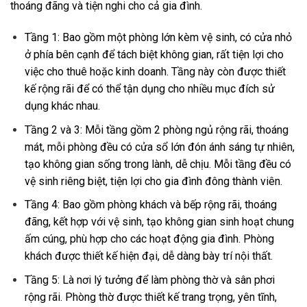
thoáng đãng và tiện nghi cho cả gia đình.
Tầng 1: Bao gồm một phòng lớn kèm vệ sinh, có cửa nhỏ
ở phía bên cạnh để tách biệt không gian, rất tiện lợi cho
việc cho thuê hoặc kinh doanh. Tầng này còn được thiết
kế rộng rãi để có thể tận dụng cho nhiều mục đích sử
dụng khác nhau.
Tầng 2 và 3: Mỗi tầng gồm 2 phòng ngủ rộng rãi, thoáng
mát, mỗi phòng đều có cửa sổ lớn đón ánh sáng tự nhiên,
tạo không gian sống trong lành, dễ chịu. Mỗi tầng đều có
vệ sinh riêng biệt, tiện lợi cho gia đình đông thành viên.
Tầng 4: Bao gồm phòng khách và bếp rộng rãi, thoáng
đãng, kết hợp với vệ sinh, tạo không gian sinh hoạt chung
ấm cúng, phù hợp cho các hoạt động gia đình. Phòng
khách được thiết kế hiện đại, dễ dàng bày trí nội thất.
Tầng 5: Là nơi lý tưởng để làm phòng thờ và sân phơi
rộng rãi. Phòng thờ được thiết kế trang trọng, yên tĩnh,