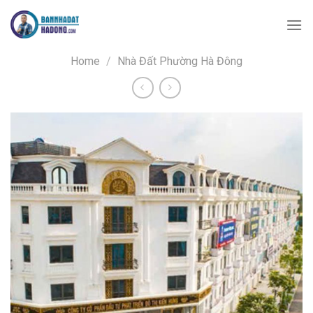
Skip
to
content
Home
/
Nhà Đất Phường Hà Đông