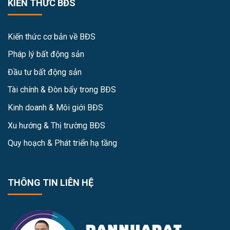
KIẾN THỨC BĐS
Kiến thức cơ bản về BĐS
Pháp lý bất động sản
Đầu tư bất động sản
Tài chính & Đòn bẩy trong BĐS
Kinh doanh & Môi giới BĐS
Xu hướng & Thị trường BĐS
Quy hoạch & Phát triển hạ tầng
THÔNG TIN LIÊN HỆ