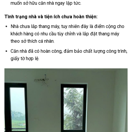
muốn sở hữu căn nhà ngay lập tức.
Tình trạng nhà và tiện ích chưa hoàn thiện:
Nhà chưa lắp thang máy, tuy nhiên đây là điểm cộng cho
khách hàng có nhu cầu tùy chỉnh và lắp đặt thang máy
theo sở thích cá nhân.
Căn nhà đã có hoàn công, đảm bảo chất lượng công trình,
giấy tờ hợp lệ.